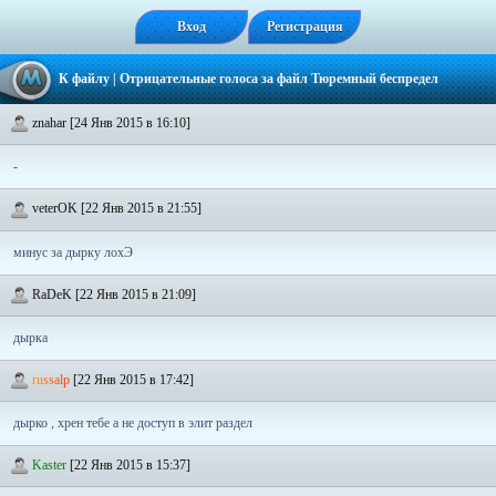
Вход
Регистрация
К файлу
| Отрицательные голоса за файл
Тюремный беспредел
znahar [24 Янв 2015 в 16:10]
-
veterOK [22 Янв 2015 в 21:55]
минус за дырку лохЭ
RaDeK [22 Янв 2015 в 21:09]
дырка
r
u
s
s
a
l
p
[22 Янв 2015 в 17:42]
дырко , хрен тебе а не доступ в элит раздел
Kaster
[22 Янв 2015 в 15:37]