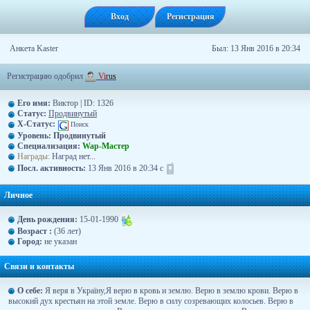
Вход
Регистрация
Анкета Kaster
Был: 13 Янв 2016 в 20:34
Регистрацию одобрил
V
i
r
u
s
Его имя:
Виктор | ID: 1326
Статус:
Продвинутый
X-Статус:
Поиск
Уровень:
Продвинутый
Специализация:
Wap-Maстер
Награды:
Наград нет...
Посл. активность:
13 Янв 2016 в 20:34 с
Личное
День рождения:
15-01-1990
Возраст :
(36 лет)
Город:
не указан
Связи и контакты
О себе:
Я веря в Україну,Я верю в кровь и землю. Верю в землю крови. Верю в
высокий дух крестьян на этой земле. Верю в силу созревающих колосьев. Верю в