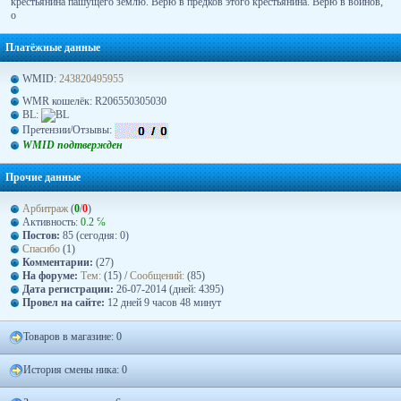
крестьянина пашущего землю. Верю в предков этого крестьянина. Верю в воинов,
о
Платёжные данные
WMID:
243820495955
WMR кошелёк: R206550305030
BL:
Претензии/Отзывы:
WMID подтвержден
Прочие данные
Арбитраж
(
0
/
0
)
Активность:
0.2 ℅
Постов:
85 (сегодня: 0)
Спасибо
(1)
Комментарии:
(27)
На форуме:
Тем:
(15) /
Сообщений:
(85)
Дата регистрации:
26-07-2014 (дней: 4395)
Провел на сайте:
12 дней 9 часов 48 минут
Товаров в магазине: 0
История смены ника: 0