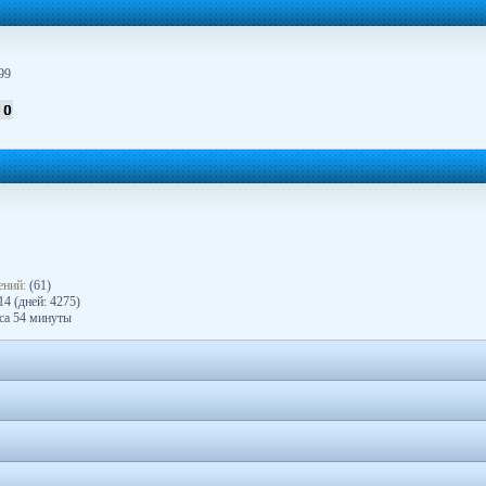
99
ений:
(61)
4 (дней: 4275)
аса 54 минуты