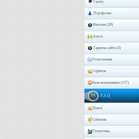
Газета
Портфолио
Магазин (28)
Блоги
Гаранты сайта (4)
Голосования
Сервисы
База мошенников (157)
F.A.Q
Пoиcк
События
Cтaтиcтикa