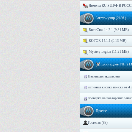
Домены RU,SU,РФ В РОСС
Загруз-центр
(2186
)
RotorCms 14.2.1 (9.34 MB)
ROTOR 14.1.1 (9.13 MB)
Mystery Legion (11.21 MB)
Куски кодов PHP (13 
Пагинация эксклюзив
активная кнопка поиска от 4
проверка на повторение запис
Прочeе
Гостевая (88)