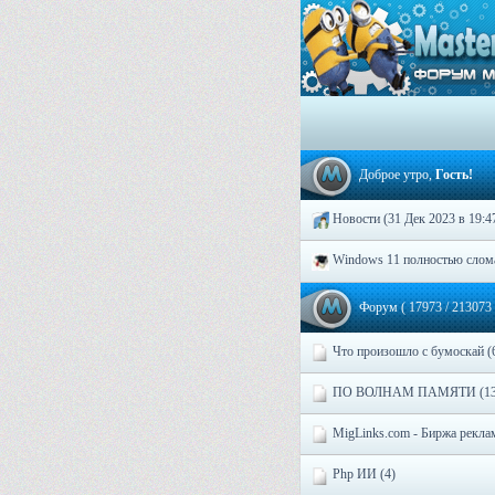
Доброе утро,
Гость!
Hoвocти (31 Дек 2023 в 19:4
Windows 11 полностью слома
Форум
( 17973
/ 213073
Что произошло с бумоскай (
ПО ВОЛНАМ ПАМЯТИ (13
MigLinks.com - Биржа рекла
Php ИИ (4)