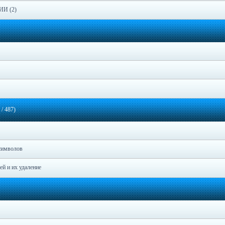
ИИ (2)
/ 487)
 символов
ей и их удаление