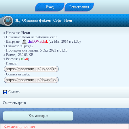
Вход
Регистрация
ЗЦ
|
Обменник файлов
|
Софт
|
Неон
Неон
» Название:
» Описание:
Неон на рабочий стол
» Выгрузил:
c
h
e
L
O
V
E
c
h
e
k
(22 Мая 2014 в 21:30)
» Скачали: 90 раз(a)
» Последнее скачивание: 5 Окт 2023 в 01:15
» Размер: 239.03 KB
» Рейтинг: (
+0
/
-0
)
» Импорт:
» Ссылка на файл:
Скачать
Смотреть архив
Комментарии
Комментариев нет