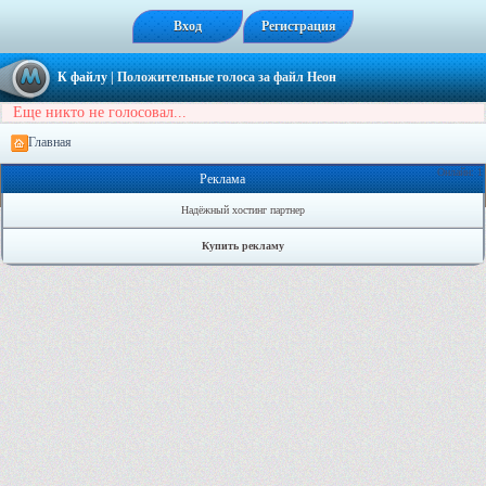
Вход
Регистрация
К файлу
| Положительные голоса за файл
Неон
Еще никто не голосовал...
Главная
Онлайн: 1
Реклама
Надёжный хостинг партнер
Купить рекламу