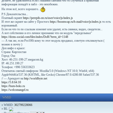
делаете, не удивляйтесь если c вашими сайтами что то случиться а приватная
информация попадёт в пабл - это неизбежно.
На этом всё, всего хорошего...
P.S Доказательства...
Платный скрипт
https://perepih-on.ru/user/voice/js/index.js
И этот же скрипт на сайте у Простого
https://boomwap.ru/b-mail/voice/js/index.js
то есть
ворованный.
Если он что то по ссылкам изменит или удалит, есть снимки, видео, свидетели...
А вот собственно и его личное признание что он модуль "переделывал"
https://dcms-social.com/files/index/DoR/?term_id=1148
--- А так же, если Pro100i кому то этот модуль продавал, советую откликнуться (
можно в почту )
Доп инфо о крысе:
Страна: Киргизстан
Город: Ош
Хост: 46-251-199-27.megacom.kg
IP: 46.251.199.27
Телефон: +996 556333623
Отпечаток снятый снифером: Mozilla/5.0 (Windows NT 10.0; Win64; x64)
AppleWebKit/537.36 (KHTML, like Gecko) Chrome/87.0.4280.88 Safari/537.36
// --- Арендует на
http://worldbyte.net
https://5.8.64.10
https://bum-boks.ru
https://welcomangel.ru
WMID
» WMID:
302799228066
» BL: