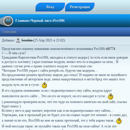
Вход
Регистрация
Главная
»
Черный лист
»Pro100i
Описание
Добавил:
Serafim
(25 Апр 2021 в 21:02)
Представляю вашему вниманию новоиспечённого мошенника Pro100i
id6774
// --- В чём суть?
Гражданин Киргизстана Pro100i, находясь в статусе кодера ( то есть если имея доверие
и доступ к хостингу ) крал платные модули, менял что-то и выдавал за свои... В
данном случае речь о краже платного модуля - голосовые смс.
*Которые Pro100i украл с сайта perepih-on, будучи там кодером...
На предложение решить проблему миром дал отказ! И видимо не имея не малейшего
представления об авторском коде, начал выкручиваться и нести бред что нашёл этот
модуль чуть ли не в гугле...
В его скудном понимании: если с подконтрольного ему сайта, модуль вдруг
появляются на его сайте... Это он его не ворует, он его находит в гугле...
( рекомендую проверить всем, что это чудо из платного натягало на свой сайт, ссылка
будет внизу )
Кстати у него и дыр хватает, впрочем как и на подконтрольных ему сайтах...
Упреждаю, как в прошлый раз не будет, кто на социал ходит тот помнит - я слово дал,
а значит если что, Rro100i ко мне не каких претензий, это у тебя карма такая...
И мой месседж таков: не пускайте таких как Pro100i на свои сайты! А если это