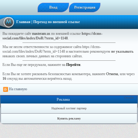
Вход
Регистрация
Главная
| Переход по внешней ссылке
Вы покидаете сайт
masteram.us
по внешней ссылке
https://dcms-
social.com/files/index/DoR/?term_id=1148
.
Мы не несем ответственности за содержимое сайта https://dcms-
social.com/files/index/DoR/?term_id=1148 и настоятельно рекомендуем
не указывать
никаких своих личных данных на сторонних сайтах.
Если Вы еще не передумали, нажмите на
Перейти
.
Если Вы не хотите рисковать безопасностью компьютера, нажмите
Отмена
, или через
16
секунд вы автоматически вернётесь назад.
На главную
Онлайн: 1
Реклама
Надёжный хостинг партнер
Купить рекламу