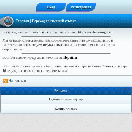
Вход
Регистрация
Главная
| Переход по внешней ссылке
Вы покидаете сайт
masteram.us
по внешней ссылке
https://welcomangel.ru
.
Мы не несем ответственности за содержимое сайта https://welcomangel.ru и
настоятельно рекомендуем
не указывать
никаких своих личных данных на
сторонних сайтах.
Если Вы еще не передумали, нажмите на
Перейти
.
Если Вы не хотите рисковать безопасностью компьютера, нажмите
Отмена
, или через
16
секунд вы автоматически вернётесь назад.
На главную
Онлайн: 1
Реклама
Надёжный хостинг партнер
Купить рекламу