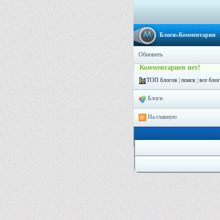
Блоги
»Комментарии
Обновить
Комментариев нет!
ТОП блогов
|
поиск
|
все бло
Блоги
На главную