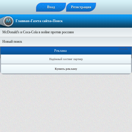
Вход
Регистрация
Главная
»
Газета сайта
»Поиск
McDonald's и Coca-Cola в войне против россиян
Новый поиск
Онлайн: 0
Реклама
Надёжный хостинг партнер
Купить рекламу