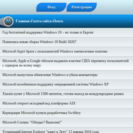
Вход
Регистрация
Главная
»
Газета сайта
»Поиск
Год бесплатной поддержки Windows 10 – но только в Европе
Появилась новая сборка Windows 10 Build 18267
Microsoft будет брать с пользователей Windows ежемесячные платежи
Microsoft, Apple и Google обязали выдавать властям США переписку пользователей
с серверов по всему миру
Microsoft выпустила обновление Windows и убила компьютеры
Microsoft возобновила поддержку операционной системы Windows XP
Xiaomi купит у Microsoft 1500 патентов, готовя выход на международные рынки
Microsoft откроет исходный код платформы AIX
Корпорация Microsoft купила разработчика Swiftkey
Microsoft Cortana: "Обещал? Выполни!"
Устаревший Internet Explorer "канет в Лету" 12 января 2016 года