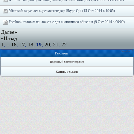
Microsoft запускает видеомессенджер Skype Qik (15 Окт 2014 в 19:05)
Facebook готовит приложение для анонимного общения (9 Окт 2014 в 00:09)
Далее»
«Назад
1
, ..
16
,
17
,
18
,
19
,
20
,
21
,
22
Онлайн: 0
Реклама
Надёжный хостинг партнер
Купить рекламу