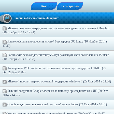
Вход
Регистрация
Главная
»
Газета сайта
»Интернет
Microsoft начинает сотрудничество со своим конкурентом – компанией Dropbox
(10 Ноября 2014 в 17:41)
Яндекс официально представил свой браузер для ОС Linux (10 Ноября 2014 в
17:39)
Российские рекламодатели теперь могут размещать свои объявления в Twitter'е
(10 Ноября 2014 в 17:37)
Консорциум W3C сообщил об окончании работы над стандартом HTML5 (29
Окт 2014 в 21:07)
Microsoft продлит период основной поддержки Windows 7 (29 Окт 2014 в 21:06)
Бывший сотрудник Google задержан за попытку присоединиться к ИГ (29 Окт
2014 в 14:57)
Google представил новаторский почтовый сервис Inbox (24 Окт 2014 в 10:51)
Кто там говорил просвободный европейский интернет (20 Окт 2014 в 10:42)