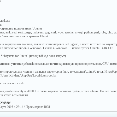
м.
 cmd.exe
tu
странству пользователя Ubuntu
grep, awk, sed, sort, xargs, md5sum, gpg, curl, wget, apache, mysql, python, perl, ruby, php, gcc,
ч бинарных пакетов в архивах Ubuntu!
о не виртуальная машина, никаких контейнеров и не Cygwin, а нечто похожее на эмулято
 в системные вызовы Windows. Сейчас в Windows 10 используется Ubuntu 14.04 LTS.
 Subsystem for Linux" (исходный код пока закрыт).
тивная: утилита sysbench показывает почти одинаковую производительность CPU, памят
монтируются для чтения и записи в директории /mnt, то есть /mnt/c, /mnt/d и т.д. И наоб
Users\Kirkland\AppData\Local\Lxss\rootfs\.
о запускается ssh.
ки, особенно с tty и vt100. Не очень хорошо работают byobu, screen и tmux. Но всё равно
бще стало возможным.
t/280560/
арта 2016 в 23:14 / Просмотров: 1028