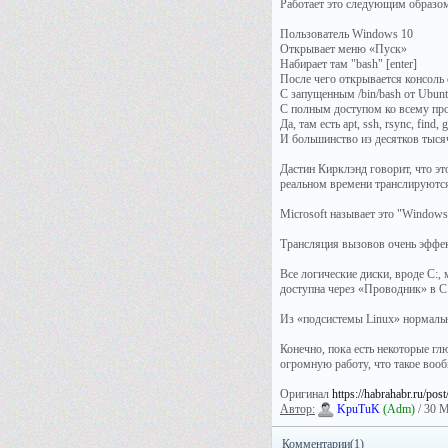
Работает это следующим образо
Пользователь Windows 10
Открывает меню «Пуск»
Набирает там "bash" [enter]
После чего открывается консоль
С запущенным /bin/bash от Ubun
С полным доступом ко всему про
Да, там есть apt, ssh, rsync, find, 
И большинство из десятков тыся
Дастин Кирклэнд говорит, что эт
реальном времени транслируются
Microsoft называет это "Windows
Трансляция вызовов очень эффек
Все логические диски, вроде C:, 
доступна через «Проводник» в C:\
Из «подсистемы Linux» нормальн
Конечно, пока есть некоторые глю
огромную работу, что такое воо
Оригинал
https://habrahabr.ru/pos
Автор:
KpuTuK
(Adm)
/ 30 М
Комментарии(1)