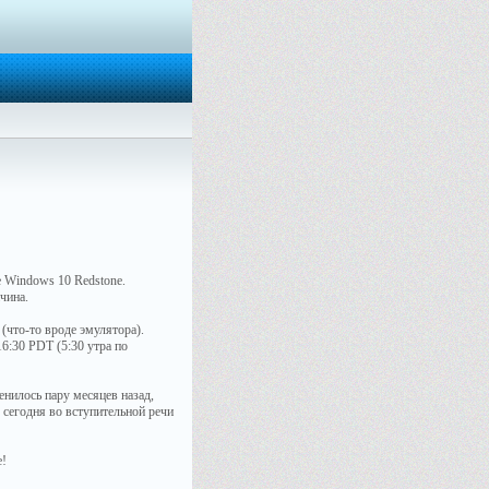
е Windows 10 Redstone.
чина.
(что-то вроде эмулятора).
16:30 PDT (5:30 утра по
енилось пару месяцев назад,
 сегодня во вступительной речи
e!