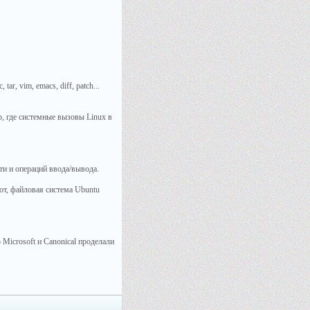
 tar, vim, emacs, diff, patch...
р, где системные вызовы Linux в
и и операций ввода/вывода.
орот, файловая система Ubuntu
 Microsoft и Canonical проделали