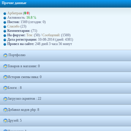
Прочие данные
Арбитраж
(
0
/
0
)
Активность:
16.8 ℅
Постов:
1569 (сегодня: 0)
Спасибо
(23)
Комментарии:
(71)
На форуме:
Тем:
(50) /
Сообщений:
(1569)
Дата регистрации:
10-08-2014 (дней: 4381)
Провел на сайте:
248 дней 3 часа 56 минут
Портфолио
Товаров в магазине: 0
История смены ника: 0
Блоги: : 8
Загрузил скриптов : 22
Добавил кодов php: 8
Друзей: 5