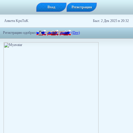
Вход
Регистрация
Анкета KpuTuK
Был: 2 Дек 2025 в 20:32
Регистрацию одобрил
-
=
(
C
)
D
R
U
9
8
7
=
-
(Dev)