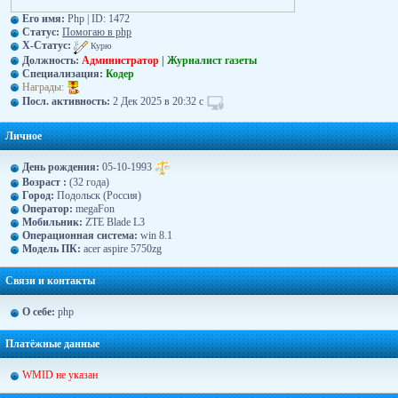
Его имя:
Php | ID: 1472
Статус:
Помогаю в php
X-Статус:
Курю
Должность:
Администратор
| Журналист газеты
Специализация:
Кодер
Награды:
Посл. активность:
2 Дек 2025 в 20:32 с
Личное
День рождения:
05-10-1993
Возраст :
(32 года)
Город:
Подольск (Россия)
Оператор:
megaFon
Moбильник:
ZTE Blade L3
Операционная система:
win 8.1
Модель ПК:
acer aspire 5750zg
Связи и контакты
О себе:
php
Платёжные данные
WMID не указан