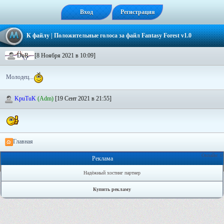
Вход
Регистрация
К файлу
| Положительные голоса за файл
Fantasy Forest v1.0
DoR
[8 Ноября 2021 в 10:09]
Молодец...
KpuTuK
(Adm)
[19 Сент 2021 в 21:55]
Главная
Онлайн: 0
Реклама
Надёжный хостинг партнер
Купить рекламу