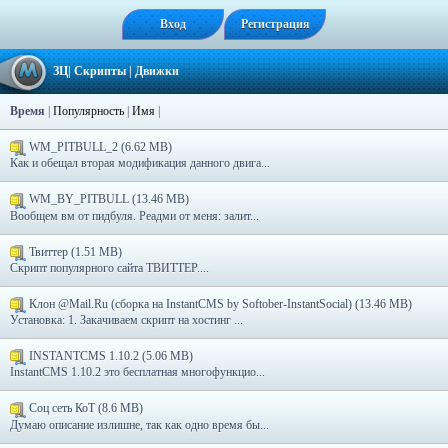
Вход
Регистрация
ЗЦ
|
Скрипты
|
Движки
Время
|
Популярность
|
Имя
|
WM_PITBULL_2 (6.62 MB)
Как и обещал вторая модификация данного двига...
WM_BY_PITBULL (13.46 MB)
Вообщем вм от пидбуля. Реадми от меня: залит...
Твиттер (1.51 MB)
Скрипт популярного сайта ТВИТТЕР....
Клон @Mail.Ru (сборка на InstantCMS by Softober-InstantSocial) (13.46 MB)
Установка: 1. Закачиваем скрипт на хостинг ...
INSTANTCMS 1.10.2 (5.06 MB)
InstantCMS 1.10.2 это бесплатная многофункцио...
Соц сеть КоТ (8.6 MB)
Думаю описание излишне, так как одно время бы...