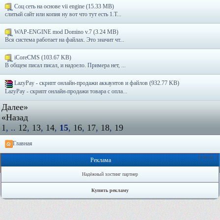
Соц сеть на основе vii engine (15.33 MB)
слитый сайт или копия ну вот что тут есть 1.Т...
WAP-ENGINE mod Domino v.7 (3.24 MB)
Вся система работает на файлах. Это значит чт...
iCoreCMS (103.67 KB)
В общем писал писал, и надоело. Примера нет, ...
LazyPay - скрипт онлайн-продажи аккаунтов и файлов (932.77 KB)
LazyPay - скрипт онлайн-продажи товара с опла...
Далее»
«Назад
1
, ..
12
,
13
,
14
,
15
,
16
,
17
,
18
,
19
Главная
Онлайн: 1
Реклама
Надёжный хостинг партнер
Купить рекламу