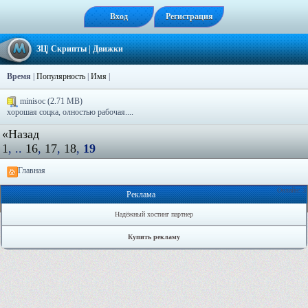
Вход
Регистрация
ЗЦ
|
Скрипты
|
Движки
Время
|
Популярность
|
Имя
|
minisoc (2.71 MB)
хорошая соцка, олностью рабочая....
«Назад
1
, ..
16
,
17
,
18
,
19
Главная
Онлайн: 3
Реклама
Надёжный хостинг партнер
Купить рекламу