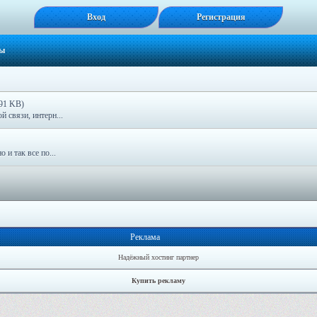
Вход
Регистрация
сы
.91 KB)
 связи, интерн...
 и так все по...
Реклама
Надёжный хостинг партнер
Купить рекламу