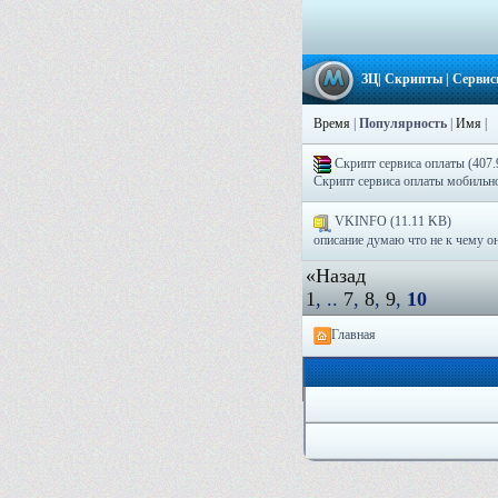
ЗЦ
|
Скрипты
|
Серви
Время
|
Популярность
|
Имя
|
Скрипт сервиса оплаты (407
Скрипт сервиса оплаты мобильной
VKINFO (11.11 KB)
описание думаю что не к чему оно
«Назад
1
, ..
7
,
8
,
9
,
10
Главная