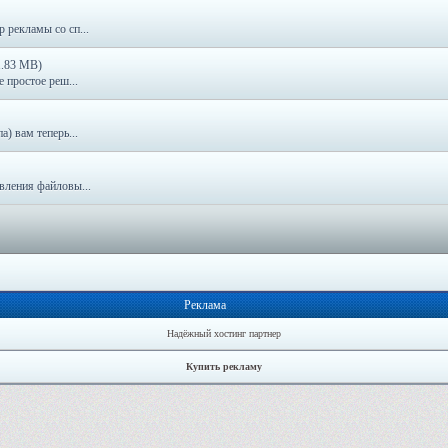
 рекламы со сп...
1.83 MB)
е простое реш...
а) вам теперь...
вления файловы...
Реклама
Надёжный хостинг партнер
Купить рекламу