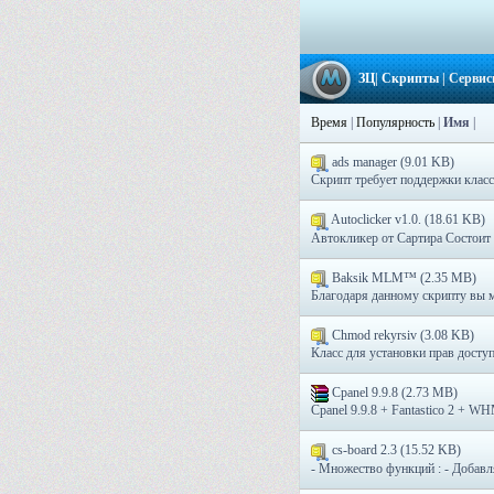
ЗЦ
|
Скрипты
|
Серви
Время
|
Популярность
|
Имя
|
ads manager (9.01 KB)
Скрипт требует поддержки клас
Autoclicker v1.0. (18.61 KB)
Автокликер от Сартира Состоит и
Baksik MLM™ (2.35 MB)
Благодаря данному скрипту вы мо
Chmod rekyrsiv (3.08 KB)
Класс для установки прав доступ
Cpanel 9.9.8 (2.73 MB)
Cpanel 9.9.8 + Fantastico 2 + WHM
cs-board 2.3 (15.52 KB)
- Множество функций : - Добавля