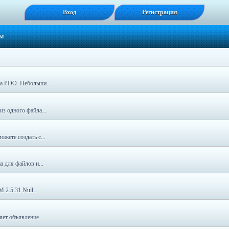
Вход
Регистрация
сы
са PDO. Небольши...
з одного файла...
жете создать с...
а для файлов и...
 2.5.31 Null...
ет объявление ...