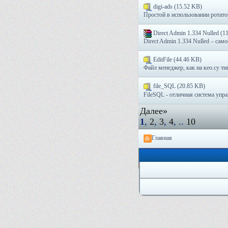
digi-ads (15.52 KB)
Простой в использовании ротатор
Direct Admin 1.334 Nulled (1
Direct Admin 1.334 Nulled – само
EditFile (44.46 KB)
Файл менеджер, как на кео.су тип
file_SQL (20.85 KB)
FileSQL - отличная система упра
Далее»
1
,
2
,
3
,
4
, ..
10
Главная