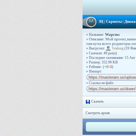
ЗЦ
|
Скрипты
|
Движк
Wapcms
» Название:
» Описание:
Мой проект,занима
там куча всего редакторы онл
» Выгрузил:
Vealong
(19 Янв
» Скачали: 49 раз(a)
» Последнее скачивание: 15 Авг
» Размер: 352.99 KB
» Рейтинг: (
+0
/
-0
)
» Импорт:
» Ссылка на файл:
Скачать
Смотреть архив