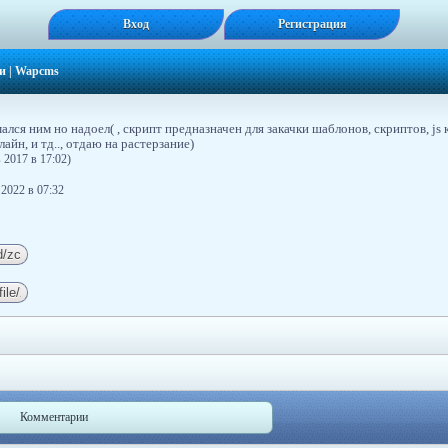
Вход
Регистрация
и
|
Wapcms
лся ним но надоел( , скрипт предназначен для закачки шаблонов, скриптов, js 
айн, и тд.., отдаю на растерзание)
 2017 в 17:02)
 2022 в 07:32
Комментарии