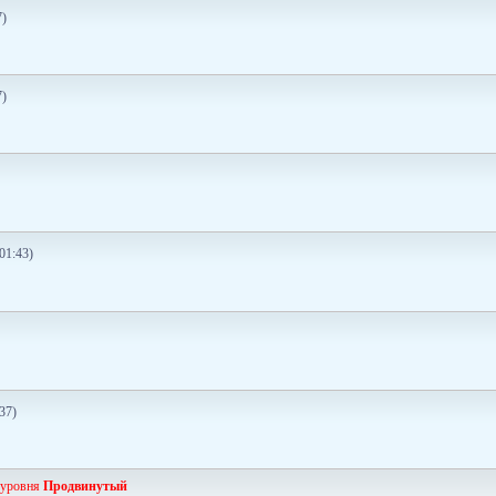
7)
7)
01:43)
37)
 уровня
Продвинутый