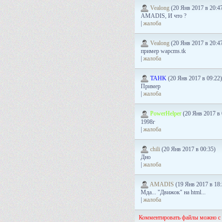
Vealong
(20 Янв 2017 в 20:4
AMADIS, И что ?
|
жалоба
Vealong
(20 Янв 2017 в 20:4
пример wapcms.tk
|
жалоба
TAHK
(20 Янв 2017 в 09:22)
Пример
|
жалоба
PowerHelper
(20 Янв 2017 в 
1998г
|
жалоба
chili
(20 Янв 2017 в 00:35)
Дно
|
жалоба
AMADIS
(19 Янв 2017 в 18:
Мда... "Движок" на html...
|
жалоба
Комментировать файлы можно с