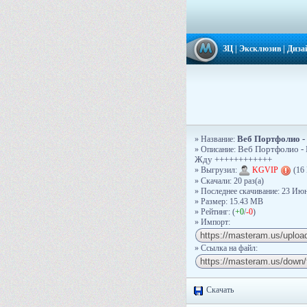
ЗЦ
|
Эксклюзив
|
Диза
Веб Портфолио - 
» Название:
» Описание:
Веб Портфолио - Б
Жду ++++++++++++
» Выгрузил:
KGVIP
(16 
» Скачали: 20 раз(a)
» Последнее скачивание: 23 Июн
» Размер: 15.43 MB
» Рейтинг: (
+0
/
-0
)
» Импорт:
» Ссылка на файл:
Скачать