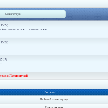
Комментарии
 15:22)
кой он на самом деле. грамотно сделан
 15:22)
15:17)
т -
 уровня
Продвинутый
Реклама
Надёжный хостинг партнер
Купить рекламу