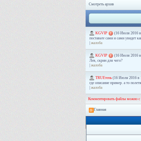
Смотреть архив
KGVIP
(16 Июля 2016 в
поставьте сами и сами увидет ка
|
жалоба
KGVIP
(16 Июля 2016 в
Лев, скрин для чего?
|
жалоба
TRUEтень
(16 Июля 2016 в 
где описание пример. а то полетя
|
жалоба
Комментировать файлы можно с
Главная