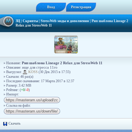
Вход
Регистрация
ЗЦ
|
Скрипты
|
StressWeb моды и дополнения
|
Рип шаблона Lineage 2
Relax для StressWeb 11
Рип шаблона Lineage 2 Relax для StressWeb 11
» Название:
» Описание:
ище для стресса 11го
» Выгрузил:
KOSS
(30 Дек 2015 в 17:55)
» Скачали: 46 раз(a)
» Последнее скачивание: 17 Марта 2017 в 12:37
» Размер: 3.42 MB
» Рейтинг: (
+0
/
-0
)
» Импорт:
» Ссылка на файл:
Скачать