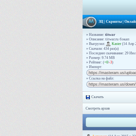
ЗЦ
|
Скрипты
|
Онлай
titwar
» Название:
» Описание:
titwar.ru бэкап
» Выгрузил:
Kaster
(14 Апр 
» Скачали: 434 раз(a)
» Последнее скачивание: 29 Июл
» Размер: 9.74 MB
» Рейтинг: (
+0
/
-3
)
» Импорт:
» Ссылка на файл:
Скачать
Смотреть архив