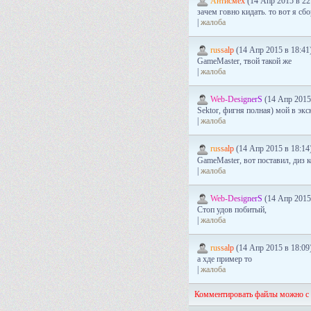
А
н
т
и
с
м
е
х
(14 Апр 2015 в 22
зачем говно кидать. то вот я сбор
|
жалоба
r
u
s
s
a
l
p
(14 Апр 2015 в 18:41
GameMaster, твой такой же
|
жалоба
W
e
b
-
D
e
s
i
g
n
e
r
S
(14 Апр 2015
Sektor, фигня полная) мой в эк
|
жалоба
r
u
s
s
a
l
p
(14 Апр 2015 в 18:14
GameMaster, вот поставил, диз 
|
жалоба
W
e
b
-
D
e
s
i
g
n
e
r
S
(14 Апр 2015
Стоп удов побитый,
|
жалоба
r
u
s
s
a
l
p
(14 Апр 2015 в 18:09
а хде пример то
|
жалоба
Комментировать файлы можно с