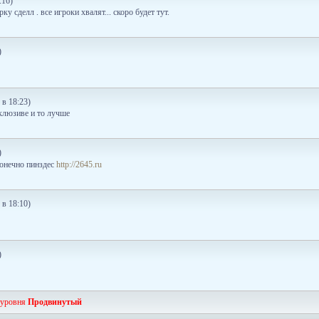
:16)
ку сделл . все игроки хвалят... скоро будет тут.
)
 в 18:23)
склюзиве и то лучше
)
конечно пинздес
http://2645.ru
 в 18:10)
)
 уровня
Продвинутый