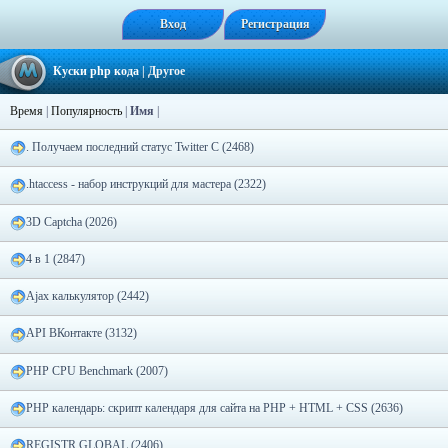
Вход
Регистрация
Куски php кода
| Другое
Время
|
Популярность
|
Имя
|
. Получаем последний статус Twitter С (2468)
.htaccess - набор инструкций для мастера (2322)
3D Captcha (2026)
4 в 1 (2847)
Ajax калькулятор (2442)
API ВКонтакте (3132)
PHP CPU Benchmark (2007)
PHP календарь: скрипт календаря для сайта на PHP + HTML + CSS (2636)
REGISTR GLOBAL (2406)