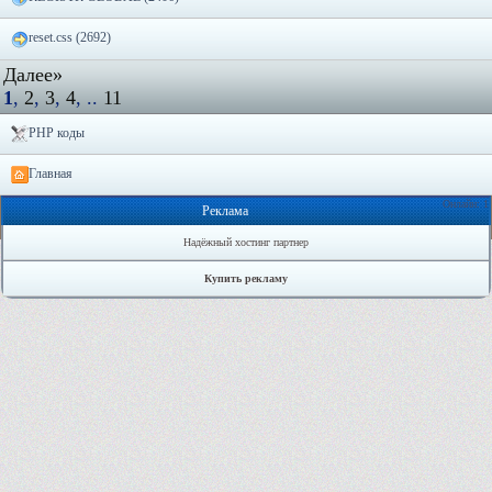
reset.css (2692)
Далее»
1
,
2
,
3
,
4
, ..
11
PHP коды
Главная
Онлайн: 1
Реклама
Надёжный хостинг партнер
Купить рекламу