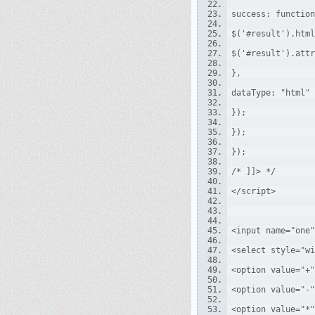
success: function
$('#result').html
$('#result').attr
},
dataType: "html"
});
});
});
/* ]]> */
</script>
<input name="one"
<select style="wi
<option value="+"
<option value="-"
<option value="*"