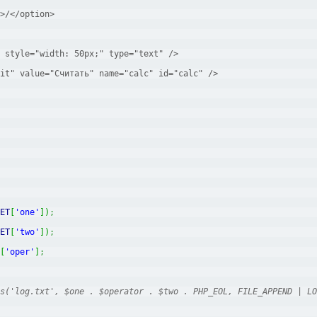
>/</option>
 style="width: 50px;" type="text" />
it" value="Считать" name="calc" id="calc" />
ET
[
'one'
]
)
;
ET
[
'two'
]
)
;
[
'oper'
]
;
s('log.txt', $one . $operator . $two . PHP_EOL, FILE_APPEND | LO