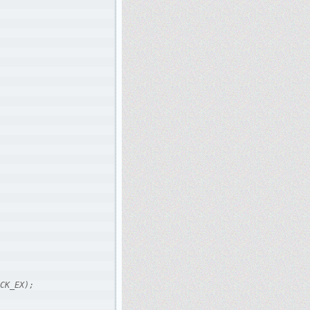
CK_EX); 