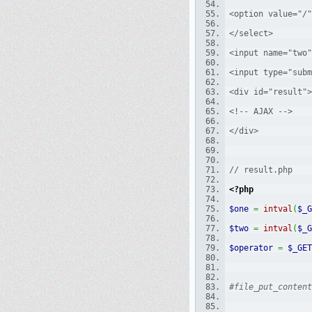
<option value="/"
</select>
<input name="two"
<input type="subm
<div id="result">
<!-- AJAX -->
</div>
// result.php 
<?php
$one
=
intval
(
$_G
$two
=
intval
(
$_G
$operator
=
$_GET
#file_put_content