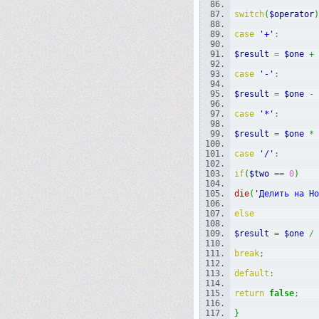
switch
(
$operator
)
case
'+'
:
$result
=
$one
+
case
'-'
:
$result
=
$one
-
case
'*'
:
$result
=
$one
*
case
'/'
:
if
(
$two
==
0
)
die
(
'Делить на Н
else
$result
=
$one
/
break
;
default
:
return
false
;
}