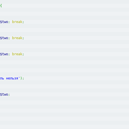
{
$two
;
break
;
$two
;
break
;
$two
;
break
;
оль нельзя'
)
;
$two
;