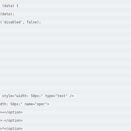
 (data) {
(data); 
('disabled', false); 
 style="width: 50px;" type="text" /> 
dth: 50px;" name="oper">
>+</option>
>-</option>
>*</option>