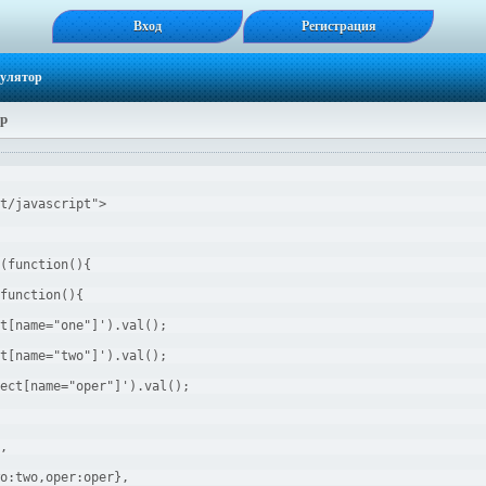
Вход
Регистрация
кулятор
ор
t/javascript">
(function(){
function(){
t[name="one"]').val();
t[name="two"]').val();
ect[name="oper"]').val();
,
o:two,oper:oper},