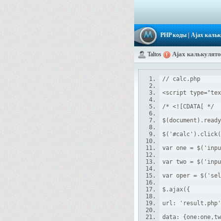
PHP коды
| Ajax каль
Ajax калькулят
Taltos
// calc.php
<script type="tex
/* <![CDATA[ */
$(document).ready
$('#calc').click(
var one = $('inpu
var two = $('inpu
var oper = $('sel
$.ajax({
url: 'result.php'
data: {one:one,tw