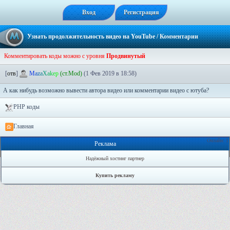
Вход
Регистрация
Узнать продолжительность видео на YouTube
/ Комментарии
Комментировать коды можно с уровня
Продвинутый
[
отв
]
M
a
z
a
X
a
k
e
p
(ст.Mod)
(1 Фев 2019 в 18:58)
А как нибудь возможно вывести автора видео или комментарии видео с ютуба?
PHP коды
Главная
Онлайн: 1
Реклама
Надёжный хостинг партнер
Купить рекламу