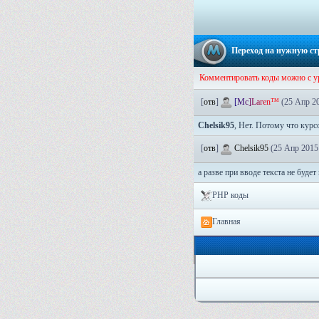
Переход на нужную с
Комментировать коды можно с 
[
отв
]
[
M
c
]
L
a
r
e
n
™
(25 Апр 20
Chelsik95
, Нет. Потому что курсо
[
отв
]
Chelsik95
(25 Апр 2015
а разве при вводе текста не будет
PHP коды
Главная