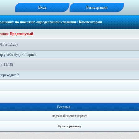
Вход
Регистрация
траничку по нажатию определенной клавиши
/ Комментарии
уровня
Продвинутый
15 в 12:23)
р у тебя будет в input'e
 в 11:18)
 переходить?
Реклама
Надёжный хостинг партнер
Купить рекламу