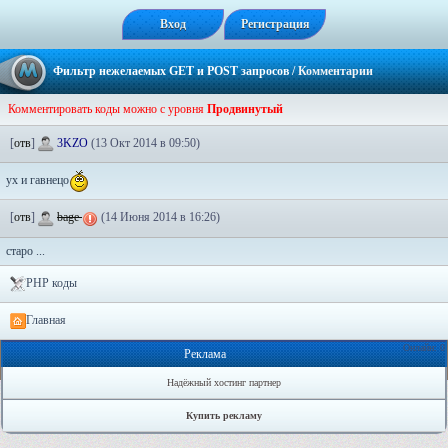
Вход
Регистрация
Фильтр нежелаемых GET и POST запросов
/ Комментарии
Комментировать коды можно с уровня
Продвинутый
[
отв
]
3KZO
(13 Окт 2014 в 09:50)
ух и гавнецо
[
отв
]
bage
(14 Июня 2014 в 16:26)
старо ...
PHP коды
Главная
Онлайн: 0
Реклама
Надёжный хостинг партнер
Купить рекламу