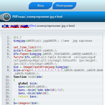
Вход
Регистрация
PHP коды
| конвертирование jpg в html
конвертирование jpg в html
-
=
(
C
)
D
R
U
9
8
7
=
-
(Dev)
&
lt
;
? 
$imgjpg
=&
#039;pic.jpg&#039;; //имя  jpg картинки 
set_time_limit
(
0
)
;
$start
=
time
(
&
#039;s&#039;); 
$fo
=
fopen
(
$imgjpg
.&
#039;.html&#039;,&#039;w&#039;); 
fwrite
(
$fo
,&
#039;&lt;table border=0  cellspacing=0 
cellpadding=0&gt;&lt;style&gt;td{width: 1px;height: 
1px;}&lt;/style&gt;&#039;); 
$im
=
ImageCreateFromjpeg
(
$imgjpg
)
;
$sim
=
array
(
0
,
1
,
2
,
3
,
4
,
5
,
6
,
7
,
8
,
9
,&
#039;A&#039;,&#039;B&#03
,&#039;F&#039;); 
function
 to16
(
$de
)
{
global
$sim
;
$ans
=&
#039;&#039;; 
$ans
.=
$sim
[
(
$de
-
$de
%
16
)
/
16
]
;
$ans
.=
$sim
[
$de
%
16
]
;
return
$ans
;
}
$x
=
imagesx
(
$im
)
;