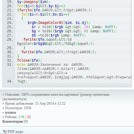
$y
=
imagesy
(
$im
)
;
for
(
$j
=
0
;
$j
&
lt
;
$y
;
$j
++
)
{
fwrite
(
$fo
,&
#039;&lt;tr&gt;&#039;); 
for
(
$i
=
0
;
$i
&
lt
;
$x
;
$i
++
)
{
$rgb
=
ImageColorAt
(
$im
,
$i
,
$j
)
;
$r
=
 to16
(
(
$rgb
&
gt
;&
gt
;
16
)
&
amp
;
0xFF
)
;
$g
=
 to16
(
(
$rgb
&
gt
;&
gt
;
8
)
&
amp
;
0xFF
)
;
$b
=
to16
(
$rgb
&
amp
;
0xFF
)
;
fwrite
(
$fo
,&
quot
;&
lt
;
td 
bgcolor
=
$r
$g
$b
&
gt
;&
lt
;/
td
&
gt
;&
quot
;
)
;
}
fwrite
(
$fo
,&
#039;&lt;/tr&gt;&#039;); 
}
fclose
(
$fo
)
;
echo
&
#039;Законченно за: &#039;.
(time(&#039;s&#039;)-$start).&#039; 
секунд(ы)&lt;br&gt;&lt;a 
?
&
gt
;
» Описание: 100% сохранением качества картинки! (размер знчительно
увеличеваеться)
» Время добавления: 15 Апр 2014 в 12:22
» Посмотров: 1956
»
textarea
» Рейтинг: [
+0
|
-0
]
Комментарии
[0]
PHP коды