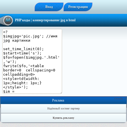
Вход
Регистрация
PHP коды
| конвертирование jpg в html
Онлайн: 0
Реклама
Надёжный хостинг партнер
Купить рекламу