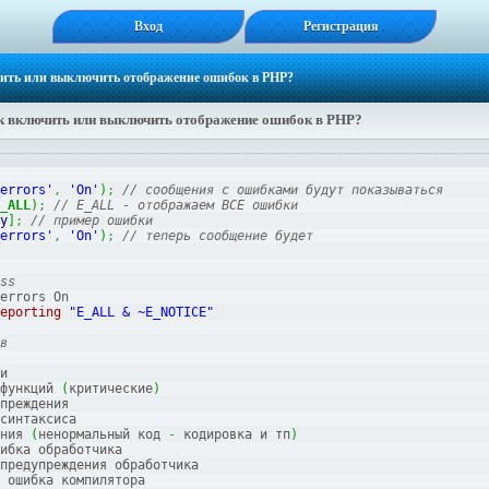
Вход
Регистрация
ить или выключить отображение ошибок в PHP?
к включить или выключить отображение ошибок в PHP?
errors'
,
'On'
)
;
// сообщения с ошибками будут показываться
_ALL
)
;
// E_ALL - отображаем ВСЕ ошибки
y
]
;
// пример ошибки
errors'
,
'On'
)
;
// теперь сообщениe будет
ss
errors On
eporting
"E_ALL & ~E_NOTICE"
в
и
функций 
(
критические
)
преждения
синтаксиса
ния 
(
ненормальный код 
-
 кодировка и тп
)
ибка обработчика
предупреждения обработчика
 ошибка компилятора