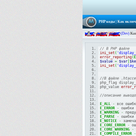
PHP коды
| Как включ
Ка
-
=
(
C
)
D
R
U
9
8
7
=
-
(Dev)
// В PHP файле
ini_set
(
'display_
error_reporting
(
E
$value
=
$var
[
$ke
ini_set
(
'display_
//В файле .htacce
php_flag display_
php_value 
error_r
//описание выводо
E_ALL
-
 все ошибк
E_ERROR
-
 ошибки 
E_WARNING
-
 преду
E_PARSE
-
 ошибки 
E_NOTICE
-
 замеча
E_CORE_ERROR
-
 ош
E_CORE_WARNING
-
 
E_COMPILE_ERROR
-