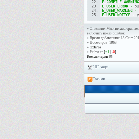
E_COMPILE_WARNING
E_USER_ERROR
-
 ош
E_USER_WARNING
-
 
E_USER_NOTICE
-
 у
» Описание: Многие мастера лама
включить показ ошибок
» Время добавления: 18 Сент 201
» Посмотров: 1963
»
textarea
» Рейтинг: [
+1
|
-0
]
Комментарии
[0]
PHP коды
Главная