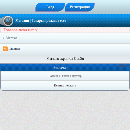
Вход
Регистрация
Магазин
| Товары продавца
ecco
Товаров пока нет :(
> Магазин
Главная
Магазин скриптов Gix.Su
Онлайн: 1
Реклама
Надёжный хостинг партнер
Купить рекламу