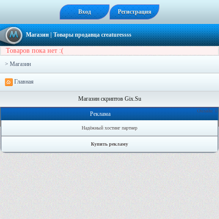
Вход
Регистрация
Магазин
| Товары продавца
creaturessss
Товаров пока нет :(
> Магазин
Главная
Магазин скриптов Gix.Su
Онлайн: 0
Реклама
Надёжный хостинг партнер
Купить рекламу