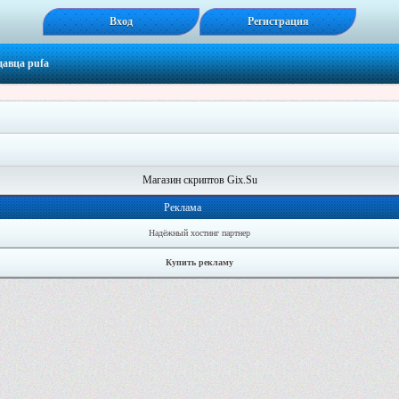
Вход
Регистрация
давца
pufa
Магазин скриптов Gix.Su
Реклама
Надёжный хостинг партнер
Купить рекламу