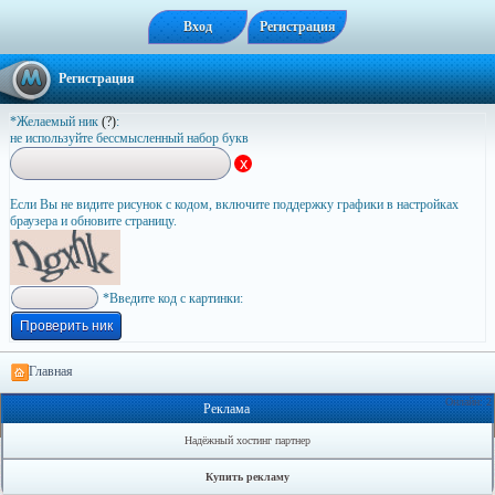
Вход
Регистрация
Регистрация
*Желаемый ник
(?)
:
не используйте бессмысленный набор букв
Если Вы не видите рисунок с кодом, включите поддержку графики в настройках
браузера и обновите страницу.
*Введите код с картинки:
Главная
Онлайн: 2
Реклама
Надёжный хостинг партнер
Купить рекламу