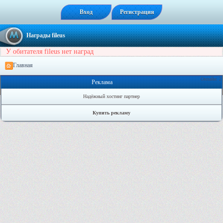
Вход
Регистрация
Награды fileus
У обитателя fileus нет наград
Главная
Онлайн: 2
Реклама
Надёжный хостинг партнер
Купить рекламу