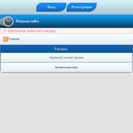
Вход
Регистрация
Награды zaika
У обитателя zaika нет наград
Главная
Онлайн: 0
Реклама
Надёжный хостинг партнер
Купить рекламу