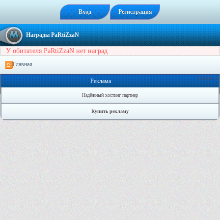
Вход
Регистрация
Награды PaRtiZzaN
У обитателя PaRtiZzaN нет наград
Главная
Онлайн: 1
Реклама
Надёжный хостинг партнер
Купить рекламу