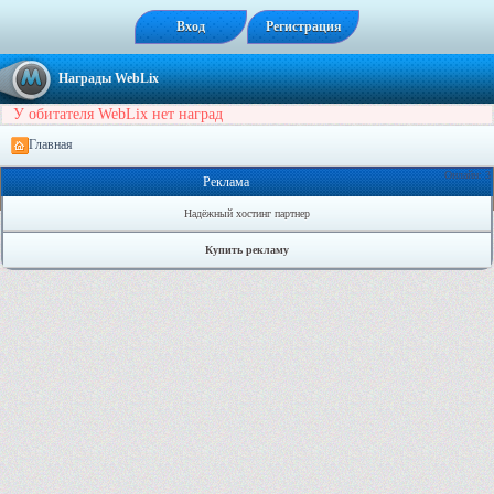
Вход
Регистрация
Награды WebLix
У обитателя WebLix нет наград
Главная
Онлайн: 3
Реклама
Надёжный хостинг партнер
Купить рекламу