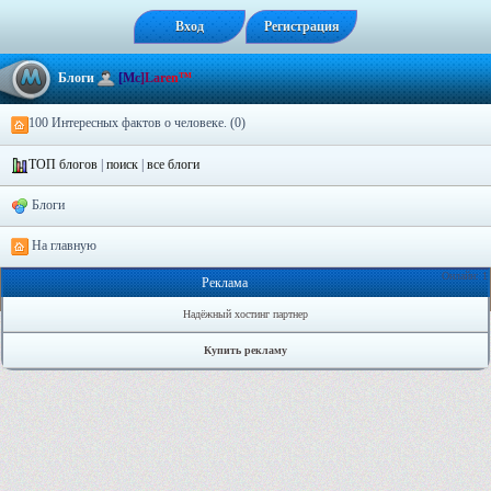
Вход
Регистрация
Блоги
[
M
c
]
L
a
r
e
n
™
100 Интересных фактов о человеке. (0)
ТОП блогов
|
поиск
|
все блоги
Блоги
На главную
Онлайн: 1
Реклама
Надёжный хостинг партнер
Купить рекламу