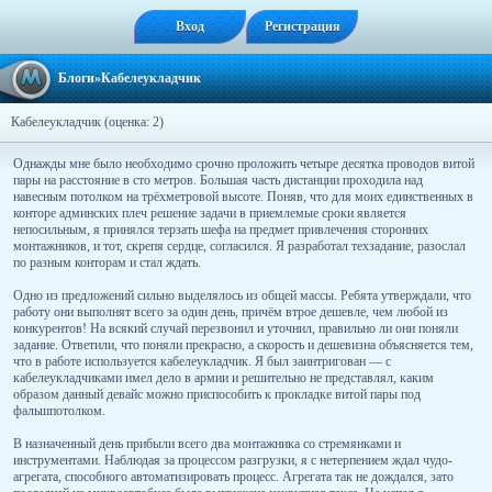
Вход
Регистрация
Блоги
»Кабелеукладчик
Кабелеукладчик (оценка: 2)
Однажды мне было необходимо срочно проложить четыре десятка проводов витой
пары на расстояние в сто метров. Большая часть дистанции проходила над
навесным потолком на трёхметровой высоте. Поняв, что для моих единственных в
конторе админских плеч решение задачи в приемлемые сроки является
непосильным, я принялся терзать шефа на предмет привлечения сторонних
монтажников, и тот, скрепя сердце, согласился. Я разработал техзадание, разослал
по разным конторам и стал ждать.
Одно из предложений сильно выделялось из общей массы. Ребята утверждали, что
работу они выполнят всего за один день, причём втрое дешевле, чем любой из
конкурентов! На всякий случай перезвонил и уточнил, правильно ли они поняли
задание. Ответили, что поняли прекрасно, а скорость и дешевизна объясняется тем,
что в работе используется кабелеукладчик. Я был заинтригован — с
кабелеукладчиками имел дело в армии и решительно не представлял, каким
образом данный девайс можно приспособить к прокладке витой пары под
фальшпотолком.
В назначенный день прибыли всего два монтажника со стремянками и
инструментами. Наблюдая за процессом разгрузки, я с нетерпением ждал чудо-
агрегата, способного автоматизировать процесс. Агрегата так не дождался, зато