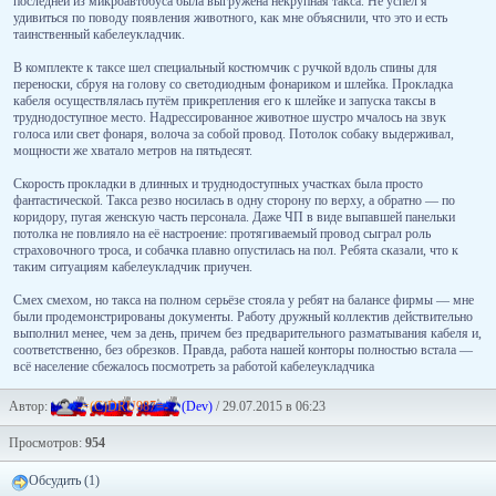
последней из микроавтобуса была выгружена некрупная такса. Не успел я
удивиться по поводу появления животного, как мне объяснили, что это и есть
таинственный кабелеукладчик.
В комплекте к таксе шел специальный костюмчик с ручкой вдоль спины для
переноски, сбруя на голову со светодиодным фонариком и шлейка. Прокладка
кабеля осуществлялась путём прикрепления его к шлейке и запуска таксы в
труднодоступное место. Надрессированное животное шустро мчалось на звук
голоса или свет фонаря, волоча за собой провод. Потолок собаку выдерживал,
мощности же хватало метров на пятьдесят.
Скорость прокладки в длинных и труднодоступных участках была просто
фантастической. Такса резво носилась в одну сторону по верху, а обратно — по
коридору, пугая женскую часть персонала. Даже ЧП в виде выпавшей панельки
потолка не повлияло на её настроение: протягиваемый провод сыграл роль
страховочного троса, и собачка плавно опустилась на пол. Ребята сказали, что к
таким ситуациям кабелеукладчик приучен.
Смех смехом, но такса на полном серьёзе стояла у ребят на балансе фирмы — мне
были продемонстрированы документы. Работу дружный коллектив действительно
выполнил менее, чем за день, причем без предварительного разматывания кабеля и,
соответственно, без обрезков. Правда, работа нашей конторы полностью встала —
всё население сбежалось посмотреть за работой кабелеукладчика
Автор:
-
=
(
C
)
D
R
U
9
8
7
=
-
(Dev)
/ 29.07.2015 в 06:23
Просмотров:
954
Обсудить (1)