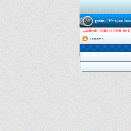
geniusa
| История нико
Данный пользователь не п
На главную