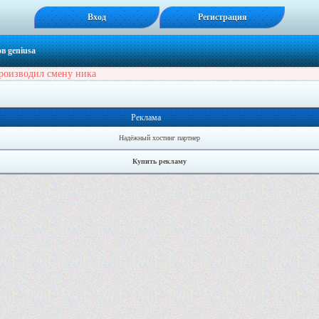
Вход
Регистрация
в geniusa
роизводил смену ника
Реклама
Надёжный хостинг партнер
Купить рекламу