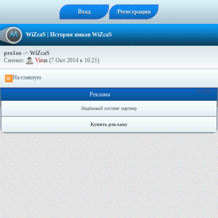
Вход
Регистрация
WiZcaS
| История ников WiZcaS
pro1oo
->
WiZcaS
Сменил:
V
i
r
u
s
(7 Окт 2014 в 16:21)
На главную
Онлайн: 0
Реклама
Надёжный хостинг партнер
Купить рекламу