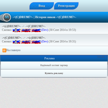
Вход
Регистрация
-=(C)DRU987=-
| История ников -=(C)DRU987=-
-=(c)DRU987=-
->
-=(C)DRU987=-
Сменил:
-
=
(
C
)
D
R
U
9
8
7
=
-
(Dev)
(30 Сент 2014 в 19:53)
-=(C)DRU987=-
->
-=(c)DRU987=-
Сменил:
-
=
(
C
)
D
R
U
9
8
7
=
-
(Dev)
(30 Сент 2014 в 19:31)
На главную
Онлайн: 1
Реклама
Надёжный хостинг партнер
Купить рекламу