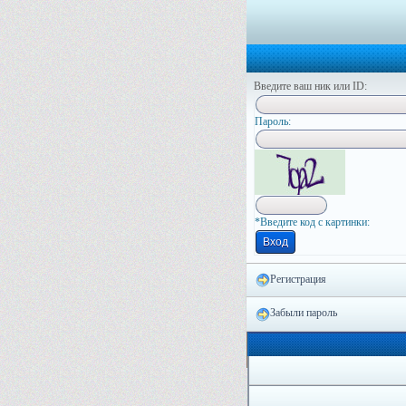
Введите ваш ник или ID:
Пapoль:
*Введите код с картинки:
Регистрация
Забыли пароль