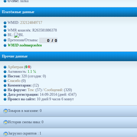
О себе:
лалка
Платёжные данные
WMID:
232124849717
WMR кошелёк: R263581886378
BL:
Претензии/Отзывы:
WMID подтвержден
Прочие данные
Арбитраж
(
0
/
0
)
Активность:
1.1 ℅
Постов:
320 (сегодня: 0)
Спасибо
(0)
Комментарии:
(12)
На форуме:
Тем:
(57) /
Сообщений:
(320)
Дата регистрации:
14-09-2014 (дней: 4347)
Провел на сайте:
10 дней 9 часов 6 минут
Товаров в магазине: 0
История смены ника: 0
Загрузил скриптов : 1