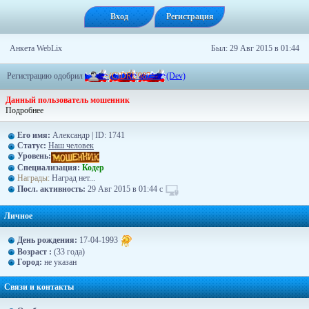
Вход
Регистрация
Анкета WebLix
Был: 29 Авг 2015 в 01:44
Регистрацию одобрил
-
=
(
C
)
D
R
U
9
8
7
=
-
(Dev)
Данный пользователь мошенник
Подробнее
Его имя:
Александр | ID: 1741
Статус:
Наш человек
Уровень:
Специализация:
Кодер
Награды:
Наград нет...
Посл. активность:
29 Авг 2015 в 01:44 с
Личное
День рождения:
17-04-1993
Возраст :
(33 года)
Город:
не указан
Связи и контакты