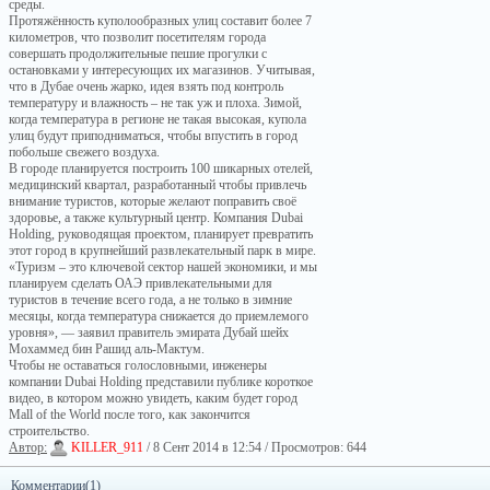
среды.
Протяжённость куполообразных улиц составит более 7
километров, что позволит посетителям города
совершать продолжительные пешие прогулки с
остановками у интересующих их магазинов. Учитывая,
что в Дубае очень жарко, идея взять под контроль
температуру и влажность – не так уж и плоха. Зимой,
когда температура в регионе не такая высокая, купола
улиц будут приподниматься, чтобы впустить в город
побольше свежего воздуха.
В городе планируется построить 100 шикарных отелей,
медицинский квартал, разработанный чтобы привлечь
внимание туристов, которые желают поправить своё
здоровье, а также культурный центр. Компания Dubai
Holding, руководящая проектом, планирует превратить
этот город в крупнейший развлекательный парк в мире.
«Туризм – это ключевой сектор нашей экономики, и мы
планируем сделать ОАЭ привлекательными для
туристов в течение всего года, а не только в зимние
месяцы, когда температура снижается до приемлемого
уровня», — заявил правитель эмирата Дубай шейх
Мохаммед бин Рашид аль-Мактум.
Чтобы не оставаться голословными, инженеры
компании Dubai Holding представили публике короткое
видео, в котором можно увидеть, каким будет город
Mall of the World после того, как закончится
строительство.
Автор:
KILLER_911
/ 8 Сент 2014 в 12:54 / Просмотров: 644
Комментарии(1)