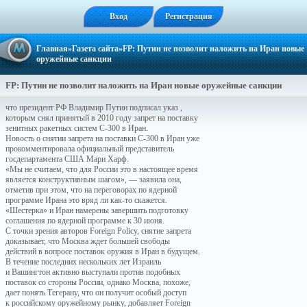
Вход
Регистрация
Главная
»
Газета сайта
»FP: Путин не позволит наложить на Иран новые
оружейные санкции
FP: Путин не позволит наложить на Иран новые оружейные санкции
что президент РФ Владимир Путин подписал указ ,
которым снял принятый в 2010 году запрет на поставку
зенитных ракетных систем С-300 в Иран.
Новость о снятии запрета на поставки С-300 в Иран уже
прокомментировала официальный представитель
госдепартамента США Мари Харф.
«Мы не считаем, что для России это в настоящее время
является конструктивным шагом», — заявила она,
отметив при этом, что на переговорах по ядерной
программе Ирана это вряд ли как-то скажется.
«Шестерка» и Иран намерены завершить подготовку
соглашения по ядерной программе к 30 июня.
С точки зрения авторов Foreign Policy, снятие запрета
доказывает, что Москва ждет большей свободы
действий в вопросе поставок оружия в Иран в будущем.
В течение последних нескольких лет Израиль
и Вашингтон активно выступали против подобных
поставок со стороны России, однако Москва, похоже,
дает понять Тегерану, что он получит особый доступ
к российскому оружейному рынку, добавляет Foreign