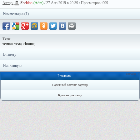
Автор:
S
h
e
l
d
o
n
(Adm)
/ 27 Апр 2019 в 20:39 / Просмотров: 999
Комментарии(1)
Теги:
темная тема
,
chrome
,
В газету
На главную
Онлайн: 1
Реклама
Надёжный хостинг партнер
Купить рекламу