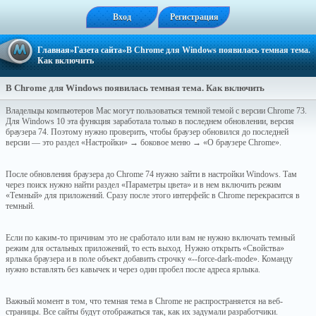
Вход
Регистрация
Главная
»
Газета сайта
»В Chrome для Windows появилась темная тема.
Как включить
В Chrome для Windows появилась темная тема. Как включить
Владельцы компьютеров Mac могут пользоваться темной темой с версии Chrome 73.
Для Windows 10 эта функция заработала только в последнем обновлении, версия
браузера 74. Поэтому нужно проверить, чтобы браузер обновился до последней
версии — это раздел «Настройки» → боковое меню → «О браузере Chrome».
После обновления браузера до Chrome 74 нужно зайти в настройки Windows. Там
через поиск нужно найти раздел «Параметры цвета» и в нем включить режим
«Темный» для приложений. Сразу после этого интерфейс в Chrome перекрасится в
темный.
Если по каким-то причинам это не сработало или вам не нужно включать темный
режим для остальных приложений, то есть выход. Нужно открыть «Свойства»
ярлыка браузера и в поле объект добавить строчку «--force-dark-mode». Команду
нужно вставлять без кавычек и через один пробел после адреса ярлыка.
Важный момент в том, что темная тема в Chrome не распространяется на веб-
страницы. Все сайты будут отображаться так, как их задумали разработчики.